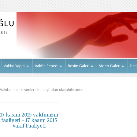
Vakfın Yapısı
»
Vakfın Senedi
»
Resim Galeri
»
Video Galeri
»
Ilet
Vakıfana ait resimlere bu sayfadan ulaşabilirsiniz.
17 kasım 2015 vakfımızın
faaliyeti - 17 kasım 2015
Vakıf Faaliyeti