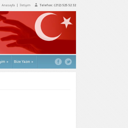
Anasayfa
İletişim
Telefon: (212) 525 52 32
işim
»
Bize Yazın
»